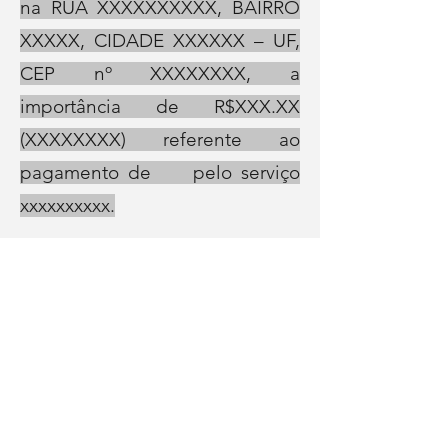
na RUA XXXXXXXXXX, BAIRRO
XXXXX, CIDADE XXXXXX – UF,
CEP nº XXXXXXXX, a
importância de R$XXX.XX
(XXXXXXXX) referente ao
pagamento de pelo serviço
xxxxxxxxxx.
E por ser verdade, firmo o
presente recibo em duas vias de
igual teor.
Local xxxx, Data xx/xx/xxxx