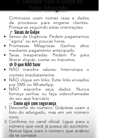
⚠️ Cuidado Com o Golpe do
Falso Advogado!
Criminosos usam nomes reais e dados
de processos para enganar clientes.
Proteja-se seguindo estas orientações:
🚩 Sinais de Golpe
Senso de Urgência: Pedem pagamentos
"agora" ou em poucas horas.
Promessas Milagrosas: Ganhos altos
mediante pagamento antecipado.
Taxas Inesperadas: Pedem Pix para
liberar alvarás, custas ou impostos.
🚫 O que NÃO fazer
NÃO transfira valores: Interrompa o
contato imediatamente.
NÃO clique em links: Evite links enviados
por SMS ou WhatsApp.
NÃO exponha seus dados: Nunca
forneça senhas ou faça videochamadas
do seu app bancário.
✅ Como agir com segurança
Desconfie do número: Golpistas usam a
foto do advogado, mas em um número
novo.
Confirme no canal oficial: Ligue para o
número que você já possui do escritório.
Nunca ligue para o número que acabou
de te contatar.