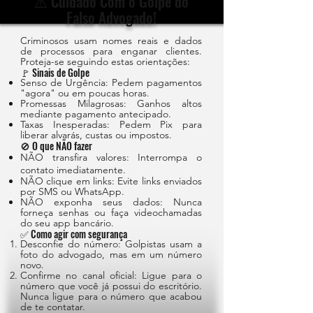
⚠️ Cuidado Com o Golpe do
Falso Advogado!
Criminosos usam nomes reais e dados
de processos para enganar clientes.
Proteja-se seguindo estas orientações:
🚩 Sinais de Golpe
Senso de Urgência: Pedem pagamentos
"agora" ou em poucas horas.
Promessas Milagrosas: Ganhos altos
mediante pagamento antecipado.
Taxas Inesperadas: Pedem Pix para
liberar alvarás, custas ou impostos.
🚫 O que NÃO fazer
NÃO transfira valores: Interrompa o
contato imediatamente.
NÃO clique em links: Evite links enviados
por SMS ou WhatsApp.
NÃO exponha seus dados: Nunca
forneça senhas ou faça videochamadas
do seu app bancário.
✅ Como agir com segurança
Desconfie do número: Golpistas usam a
foto do advogado, mas em um número
novo.
Confirme no canal oficial: Ligue para o
número que você já possui do escritório.
Nunca ligue para o número que acabou
de te contatar.