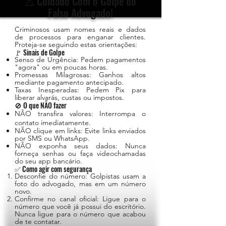
⚠️ Cuidado Com o Golpe do
Falso Advogado!
Criminosos usam nomes reais e dados
de processos para enganar clientes.
Proteja-se seguindo estas orientações:
🚩 Sinais de Golpe
Senso de Urgência: Pedem pagamentos
"agora" ou em poucas horas.
Promessas Milagrosas: Ganhos altos
mediante pagamento antecipado.
Taxas Inesperadas: Pedem Pix para
liberar alvarás, custas ou impostos.
🚫 O que NÃO fazer
NÃO transfira valores: Interrompa o
contato imediatamente.
NÃO clique em links: Evite links enviados
por SMS ou WhatsApp.
NÃO exponha seus dados: Nunca
forneça senhas ou faça videochamadas
do seu app bancário.
✅ Como agir com segurança
Desconfie do número: Golpistas usam a
foto do advogado, mas em um número
novo.
Confirme no canal oficial: Ligue para o
número que você já possui do escritório.
Nunca ligue para o número que acabou
de te contatar.