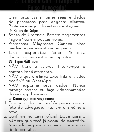
⚠️ Cuidado Com o Golpe do
Falso Advogado!
Criminosos usam nomes reais e dados
de processos para enganar clientes.
Proteja-se seguindo estas orientações:
🚩 Sinais de Golpe
Senso de Urgência: Pedem pagamentos
"agora" ou em poucas horas.
Promessas Milagrosas: Ganhos altos
mediante pagamento antecipado.
Taxas Inesperadas: Pedem Pix para
liberar alvarás, custas ou impostos.
🚫 O que NÃO fazer
NÃO transfira valores: Interrompa o
contato imediatamente.
NÃO clique em links: Evite links enviados
por SMS ou WhatsApp.
NÃO exponha seus dados: Nunca
forneça senhas ou faça videochamadas
do seu app bancário.
✅ Como agir com segurança
Desconfie do número: Golpistas usam a
foto do advogado, mas em um número
novo.
Confirme no canal oficial: Ligue para o
número que você já possui do escritório.
Nunca ligue para o número que acabou
de te contatar.