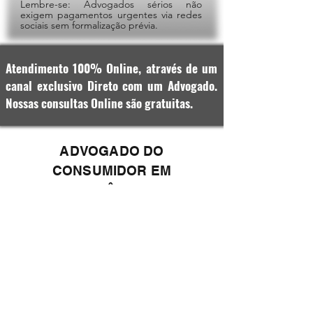
Lembre-se: Advogados sérios não
exigem pagamentos urgentes via redes
sociais sem formalização prévia.
Atendimento 100% Online, através de um
canal exclusivo Direto com um Advogado.
Nossas consultas Online são gratuitas.
ADVOGADO DO
CONSUMIDOR EM
PACIÊNCIA
Advogado do consumidor em
PACIÊNCIA, com atendimento
presencial, online e via WhatsApp. Somos
voltados para a defesa do consumidor,
nas mais variadas causas, tais
como:
negativação indevida
,
corte de
luz
,
produtos com defeito,
compras pela
internet
,
produtos não