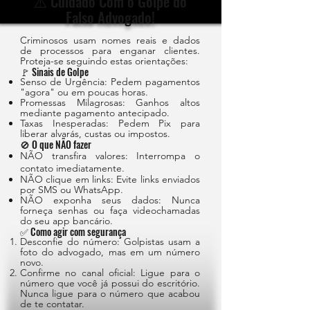
⚠️ Cuidado Com o Golpe do
Falso Advogado!
Criminosos usam nomes reais e dados
de processos para enganar clientes.
Proteja-se seguindo estas orientações:
🚩 Sinais de Golpe
Senso de Urgência: Pedem pagamentos
"agora" ou em poucas horas.
Promessas Milagrosas: Ganhos altos
mediante pagamento antecipado.
Taxas Inesperadas: Pedem Pix para
liberar alvarás, custas ou impostos.
🚫 O que NÃO fazer
NÃO transfira valores: Interrompa o
contato imediatamente.
NÃO clique em links: Evite links enviados
por SMS ou WhatsApp.
NÃO exponha seus dados: Nunca
forneça senhas ou faça videochamadas
do seu app bancário.
✅ Como agir com segurança
Desconfie do número: Golpistas usam a
foto do advogado, mas em um número
novo.
Confirme no canal oficial: Ligue para o
número que você já possui do escritório.
Nunca ligue para o número que acabou
de te contatar.