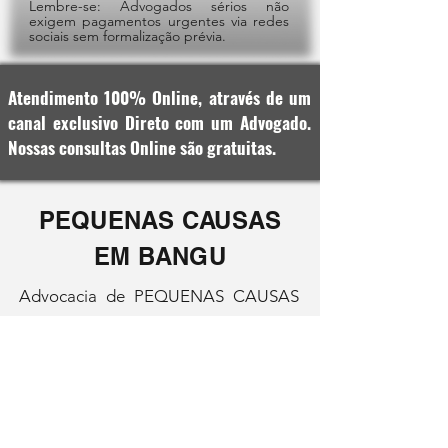
Lembre-se: Advogados sérios não
exigem pagamentos urgentes via redes
sociais sem formalização prévia.
Atendimento 100% Online, através de um
canal exclusivo Direto com um Advogado.
Nossas consultas Online são gratuitas.
PEQUENAS CAUSAS
EM BANGU
Advocacia de PEQUENAS CAUSAS
EM BANGU e nos bairros próximos.
Bangu está entre os barros mais
populosos do Rio de Janeiro, tem
uma enorme área de comércio. São
inúmeras as situações jurídicas