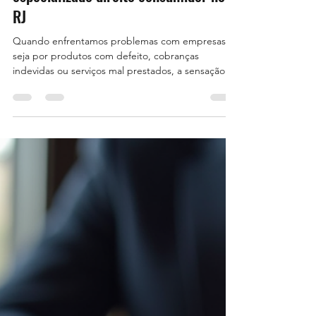
27 de jul.
3 min de leitura
Escolhendo um advogado
especializado direito consumidor no
RJ
Quando enfrentamos problemas com empresas,
seja por produtos com defeito, cobranças
indevidas ou serviços mal prestados, a sensação
de desamparo é comum. Nessas horas, contar
com um advogado especializado direito
consumidor faz toda a diferença. Mas como
escolher o profissional certo no Rio de Janeiro?
Vou compartilhar dicas práticas para você tomar a
melhor decisão e garantir seus direitos. Por que
contratar um advogado especializado direito
consumidor? Você pode até pensar: