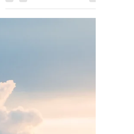
Consumidores no Rio de Janeiro
Quando enfrentamos problemas com empresas,
seja na compra de um produto ou na contratação
de um serviço, a sensação de desamparo pode
ser grande. Mas você sabia que existem
profissionais especializados para ajudar a resolver
essas questões? Os advogados de consumidor são
os aliados que você precisa para garantir seus
direitos. Neste texto, vou explicar quais são os
principais serviços oferecidos por esses
profissionais e como eles podem facilitar sua vida.
Conheça os principa