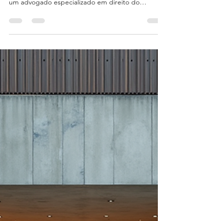
Dr. Remi de Oliveira
29 de jun.
4 min de leitura
Advogados no RJ para consumidores:
Proteja seus direitos com quem
entende do assunto
Se você já enfrentou problemas com compras,
serviços ou contratos, sabe como é importante ter
um advogado especializado em direito do
consumidor ao seu lado. No Rio de Janeiro,
encontrar um profissional que entenda suas
necessidades e lute pelos seus direitos pode fazer
toda a diferença. Neste texto, vou explicar como
esses advogados atuam, onde você pode buscar
ajuda e o que esperar de um atendimento jurídico
eficiente. Por que contratar advogados no RJ para
consumidores? Qu