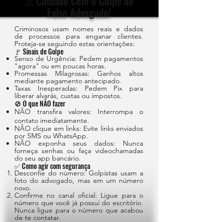
⚠️ Cuidado Com o Golpe do
Falso Advogado!
Criminosos usam nomes reais e dados
de processos para enganar clientes.
Proteja-se seguindo estas orientações:
🚩 Sinais de Golpe
Senso de Urgência: Pedem pagamentos
"agora" ou em poucas horas.
Promessas Milagrosas: Ganhos altos
mediante pagamento antecipado.
Taxas Inesperadas: Pedem Pix para
liberar alvarás, custas ou impostos.
🚫 O que NÃO fazer
NÃO transfira valores: Interrompa o
contato imediatamente.
NÃO clique em links: Evite links enviados
por SMS ou WhatsApp.
NÃO exponha seus dados: Nunca
forneça senhas ou faça videochamadas
do seu app bancário.
✅ Como agir com segurança
Desconfie do número: Golpistas usam a
foto do advogado, mas em um número
novo.
Confirme no canal oficial: Ligue para o
número que você já possui do escritório.
Nunca ligue para o número que acabou
de te contatar.