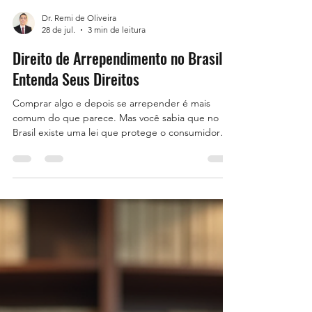
Dr. Remi de Oliveira
28 de jul.
3 min de leitura
Direito de Arrependimento no Brasil:
Entenda Seus Direitos
Comprar algo e depois se arrepender é mais
comum do que parece. Mas você sabia que no
Brasil existe uma lei que protege o consumidor
nesses casos? O direito de arrependimento é uma
ferramenta poderosa para quem deseja cancelar
uma compra feita fora do estabelecimento
comercial, como pela internet ou telefone. Vamos
entender como funciona esse direito, quais são os
prazos, e como você pode usá-lo para evitar
prejuízos. O que é o Direito de Arrependimento?
O direito de arrepend