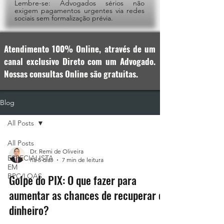
Lembre-se: Advogados sérios não
exigem pagamentos urgentes via redes
sociais sem formalização prévia.
Atendimento 100% Online, através de um
canal exclusivo Direto com um Advogado.
Nossas consultas Online são gratuitas.
Blog
All Posts
All Posts
Dr. Remi de Oliveira
ESPECIALISTA
há 5 dias
7 min de leitura
EM
BPC/LOAS
Golpe do PIX: O que fazer para
aumentar as chances de recuperar o
dinheiro?