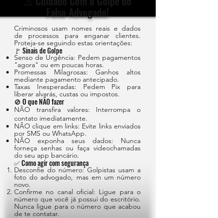
⚠️ Cuidado Com o Golpe do
Falso Advogado!
Criminosos usam nomes reais e dados
de processos para enganar clientes.
Proteja-se seguindo estas orientações:
🚩 Sinais de Golpe
Senso de Urgência: Pedem pagamentos
"agora" ou em poucas horas.
Promessas Milagrosas: Ganhos altos
mediante pagamento antecipado.
Taxas Inesperadas: Pedem Pix para
liberar alvarás, custas ou impostos.
🚫 O que NÃO fazer
NÃO transfira valores: Interrompa o
contato imediatamente.
NÃO clique em links: Evite links enviados
por SMS ou WhatsApp.
NÃO exponha seus dados: Nunca
forneça senhas ou faça videochamadas
do seu app bancário.
✅ Como agir com segurança
Desconfie do número: Golpistas usam a
foto do advogado, mas em um número
novo.
Confirme no canal oficial: Ligue para o
número que você já possui do escritório.
Nunca ligue para o número que acabou
de te contatar.