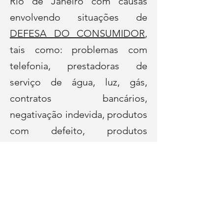
Rio de Janeiro com causas
envolvendo situações de
DEFESA DO CONSUMIDOR
,
tais como: problemas com
telefonia, prestadoras de
serviço de água, luz, gás,
contratos bancários,
negativação indevida, produtos
com defeito, produtos
comprados pela internet e
outras ações envolvendo
consumo.
Se você está precisando de
uma orientação sobre DEFESA