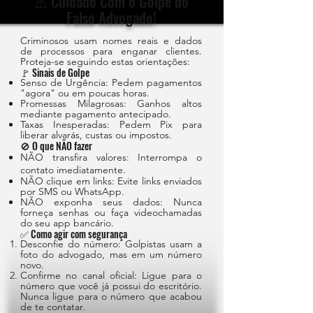
⚠️ Cuidado Com o Golpe do
Falso Advogado!
Criminosos usam nomes reais e dados
de processos para enganar clientes.
Proteja-se seguindo estas orientações:
🚩 Sinais de Golpe
Senso de Urgência: Pedem pagamentos
"agora" ou em poucas horas.
Promessas Milagrosas: Ganhos altos
mediante pagamento antecipado.
Taxas Inesperadas: Pedem Pix para
liberar alvarás, custas ou impostos.
🚫 O que NÃO fazer
NÃO transfira valores: Interrompa o
contato imediatamente.
NÃO clique em links: Evite links enviados
por SMS ou WhatsApp.
NÃO exponha seus dados: Nunca
forneça senhas ou faça videochamadas
do seu app bancário.
✅ Como agir com segurança
Desconfie do número: Golpistas usam a
foto do advogado, mas em um número
novo.
Confirme no canal oficial: Ligue para o
número que você já possui do escritório.
Nunca ligue para o número que acabou
de te contatar.