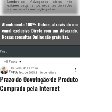
Lembre-se: Advogados sérios não
exigem pagamentos urgentes via redes
sociais sem formalização prévia.
Atendimento 100% Online, através de um
canal exclusivo Direto com um Advogado.
Nossas consultas Online são gratuitas.
Post
All Posts
Dr. Remi de Oliveira
All Posts
18 de fev. de 2025
2 min de leitura
Prazo de Devolução de Produto
ESPECIALISTA EM BPC/LOAS
Comprado pela Internet