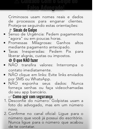
⚠️ Cuidado Com o Golpe do
Falso Advogado!
Criminosos usam nomes reais e dados
de processos para enganar clientes.
Proteja-se seguindo estas orientações:
🚩 Sinais de Golpe
Senso de Urgência: Pedem pagamentos
"agora" ou em poucas horas.
Promessas Milagrosas: Ganhos altos
mediante pagamento antecipado.
Taxas Inesperadas: Pedem Pix para
liberar alvarás, custas ou impostos.
🚫 O que NÃO fazer
NÃO transfira valores: Interrompa o
contato imediatamente.
NÃO clique em links: Evite links enviados
por SMS ou WhatsApp.
NÃO exponha seus dados: Nunca
forneça senhas ou faça videochamadas
do seu app bancário.
✅ Como agir com segurança
Desconfie do número: Golpistas usam a
foto do advogado, mas em um número
novo.
Confirme no canal oficial: Ligue para o
número que você já possui do escritório.
Nunca ligue para o número que acabou
de te contatar.